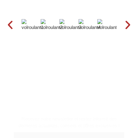
RECEVOIR NOTRE
NEWSLETTER
Recevez notre newsletter et restez informé des
dernières actualités, conseils et offres exclusives !